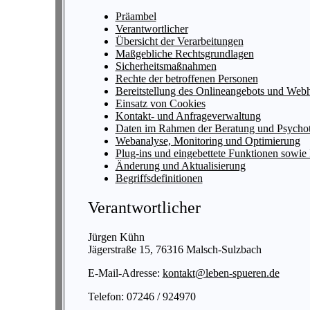
Präambel
Verantwortlicher
Übersicht der Verarbeitungen
Maßgebliche Rechtsgrundlagen
Sicherheitsmaßnahmen
Rechte der betroffenen Personen
Bereitstellung des Onlineangebots und Web
Einsatz von Cookies
Kontakt- und Anfrageverwaltung
Daten im Rahmen der Beratung und Psychot
Webanalyse, Monitoring und Optimierung
Plug-ins und eingebettete Funktionen sowie 
Änderung und Aktualisierung
Begriffsdefinitionen
Verantwortlicher
Jürgen Kühn
Jägerstraße 15, 76316 Malsch-Sulzbach
E-Mail-Adresse:
kontakt@leben-spueren.de
Telefon: 07246 / 924970