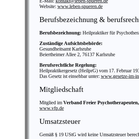
E-Mail:
kontakt@leben-spueren.de
Website:
www.leben-spueren.de
Berufsbezeichnung & berufsrech
Berufsbezeichnung:
Heilpraktiker für Psychothera
Zuständige Aufsichtsbehörde:
Gesundheitsamt Karlsruhe
Beiertheimer Allee 2, 76137 Karlsruhe
Berufsrechtliche Regelung:
Heilpraktikergesetz (HeilprG) vom 17. Februar 193
Das Gesetz ist einsehbar unter:
www.gesetze-im-int
Mitgliedschaft
Mitglied im
Verband Freier Psychotherapeuten, 
www.vfp.de
Umsatzsteuer
Gemäß § 19 UStG wird keine Umsatzsteuer berechn